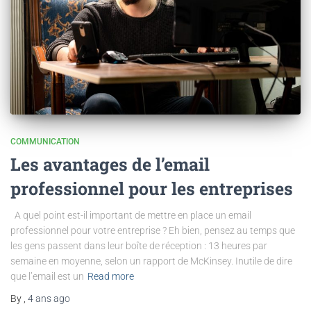
COMMUNICATION
Les avantages de l’email
professionnel pour les entreprises
A quel point est-il important de mettre en place un email
professionnel pour votre entreprise ? Eh bien, pensez au temps que
les gens passent dans leur boîte de réception : 13 heures par
semaine en moyenne, selon un rapport de McKinsey. Inutile de dire
que l’email est un
Read more
By
,
4 ans
ago