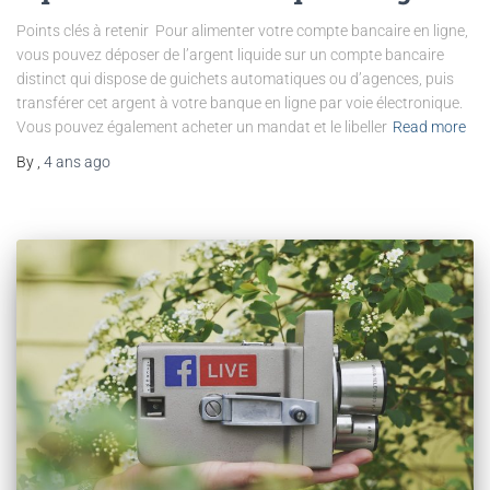
Points clés à retenir Pour alimenter votre compte bancaire en ligne,
vous pouvez déposer de l’argent liquide sur un compte bancaire
distinct qui dispose de guichets automatiques ou d’agences, puis
transférer cet argent à votre banque en ligne par voie électronique.
Vous pouvez également acheter un mandat et le libeller
Read more
By
,
4 ans
ago