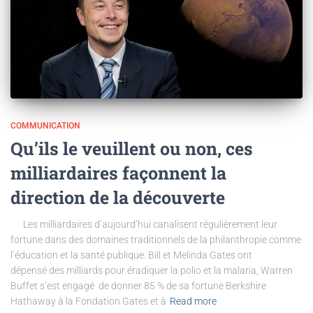
COMMUNICATION
Qu’ils le veuillent ou non, ces
milliardaires façonnent la
direction de la découverte
Les milliardaires d’aujourd’hui canalisent régulièrement leur
fortune dans des domaines traditionnels de la philanthropie comme
l’éducation et la santé publique. Bill et Melinda Gates ont
dépensé des milliards pour éradiquer la polio et la malaria, Warren
Buffet s’est engagé de donner 85 % de sa fortune Berkshire
Hathaway à la Fondation Gates et à
Read more