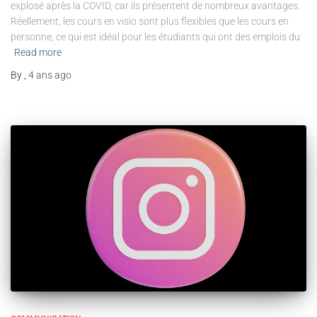
explosé après la COVID, car ils présentent de nombreux avantages.
Réellement, les cours en visio sont plus flexibles que les cours en
personne, ce qui est idéal pour les étudiants qui ont des emplois du
Read more
By
,
4 ans
ago