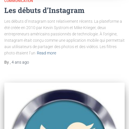
COMMUNICATION
Les débuts d’Instagram
Les débuts d’Instagram sont relativement récents. La plateforme a
été créée en 2010 par Kevin Systrom et Mike Krieger, deux
entrepreneurs américains passionnés de technologie. À l’origine,
Instagram était conçu comme une application mobile qui permettait
aux utilisateurs de partager des photos et des vidéos. Les filtres
photo étaient l’un
Read more
By
,
4 ans
ago