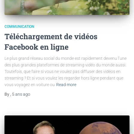
COMMUNICATION
Téléchargement de vidéos
Facebook en ligne
Le plus grand réseau social du monde est rapidement devenu l’une
des plus grandes plateformes de streaming vidéo du monde aussi.
Toutefois, que faire si vous ne voulez pas diffuser des vidéos en
streaming ? Et si vous voulez les regarder hors ligne pendant que
vous voyagez en voiture ou
Read more
By
,
5 ans
ago