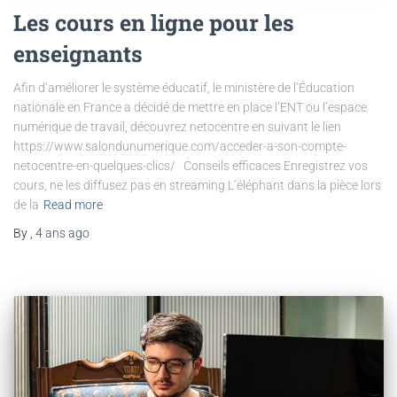
Les cours en ligne pour les
enseignants
Afin d’améliorer le système éducatif, le ministère de l’Éducation
nationale en France a décidé de mettre en place l’ENT ou l’espace
numérique de travail, découvrez netocentre en suivant le lien
https://www.salondunumerique.com/acceder-a-son-compte-
netocentre-en-quelques-clics/ Conseils efficaces Enregistrez vos
cours, ne les diffusez pas en streaming L’éléphant dans la pièce lors
de la
Read more
By
,
4 ans
ago