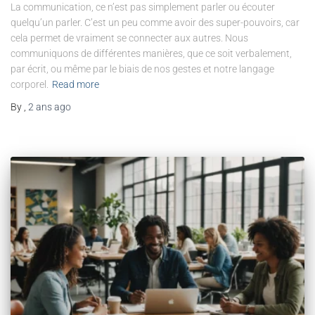
La communication, ce n’est pas simplement parler ou écouter
quelqu’un parler. C’est un peu comme avoir des super-pouvoirs, car
cela permet de vraiment se connecter aux autres. Nous
communiquons de différentes manières, que ce soit verbalement,
par écrit, ou même par le biais de nos gestes et notre langage
corporel.
Read more
By
,
2 ans
ago