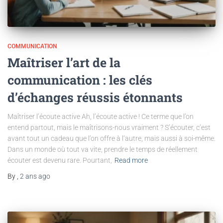
COMMUNICATION
Maîtriser l’art de la
communication : les clés
d’échanges réussis étonnants
Maîtriser l’écoute active Ah, l’écoute active ! Ce terme que l’on
entend partout, mais le maîtrisons-nous vraiment ? S’écouter, c’est
avant tout un cadeau que l’on offre à l’autre, mais aussi à soi-même.
Dans un monde où tout va vite, prendre le temps de réellement
écouter est devenu rare. Pourtant,
Read more
By
,
2 ans
ago