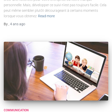
personnelle. Mais, développer ce suivi n’est pas toujours facile. Cela
peut même sembler plutôt décourageant à certains moments
lorsque vous obtenez
Read more
By
,
4 ans
ago
COMMUNICATION