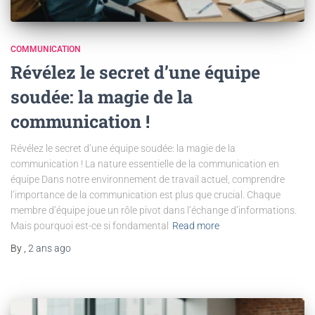
COMMUNICATION
Révélez le secret d’une équipe
soudée: la magie de la
communication !
Révélez le secret d’une équipe soudée: la magie de la
communication ! La nature essentielle de la communication en
équipe Dans notre environnement de travail actuel, comprendre
l’importance de la communication est plus que crucial. Chaque
membre d’équipe joue un rôle pivot dans l’échange d’informations.
Mais pourquoi est-ce si fondamental
Read more
By
,
2 ans
ago