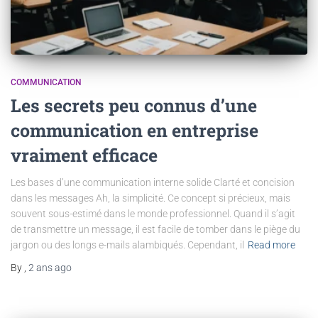
COMMUNICATION
Les secrets peu connus d’une
communication en entreprise
vraiment efficace
Les bases d’une communication interne solide Clarté et concision
dans les messages Ah, la simplicité. Ce concept si précieux, mais
souvent sous-estimé dans le monde professionnel. Quand il s’agit
de transmettre un message, il est facile de tomber dans le piège du
jargon ou des longs e-mails alambiqués. Cependant, il
Read more
By
,
2 ans
ago