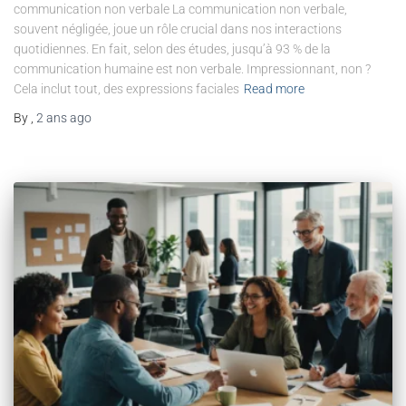
communication non verbale La communication non verbale,
souvent négligée, joue un rôle crucial dans nos interactions
quotidiennes. En fait, selon des études, jusqu’à 93 % de la
communication humaine est non verbale. Impressionnant, non ?
Cela inclut tout, des expressions faciales
Read more
By
,
2 ans
ago