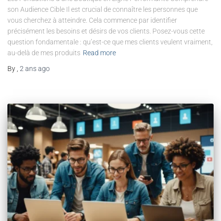
son Audience Cible Il est crucial de connaître les personnes que
vous cherchez à atteindre. Cela commence par identifier
précisément les besoins et désirs de vos clients. Posez-vous cette
question fondamentale : qu’est-ce que mes clients veulent vraiment,
au-delà de mes produits
Read more
By
,
2 ans
ago