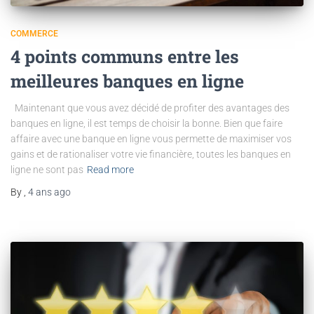
COMMERCE
4 points communs entre les
meilleures banques en ligne
Maintenant que vous avez décidé de profiter des avantages des
banques en ligne, il est temps de choisir la bonne. Bien que faire
affaire avec une banque en ligne vous permette de maximiser vos
gains et de rationaliser votre vie financière, toutes les banques en
ligne ne sont pas
Read more
By
,
4 ans
ago