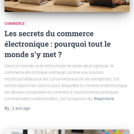
COMMERCE
Les secrets du commerce
électronique : pourquoi tout le
monde s’y met ?
Dans un monde où la technologie ne cesse de progresser, le
commerce électronique a émergé comme une solution
incontournable pour les consommateurs et les entreprises. Cet
article explore les raisons pour lesquelles le commerce électronique
est devenu si populaire et comment il transforme les pratiques
commerciales traditionnelles. Les fondations du
Read more
By
,
2 ans
ago