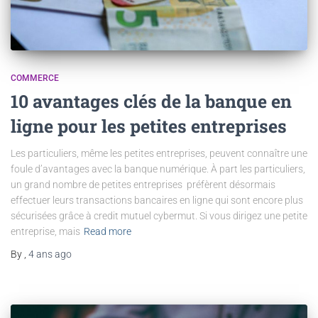
COMMERCE
10 avantages clés de la banque en
ligne pour les petites entreprises
Les particuliers, même les petites entreprises, peuvent connaître une
foule d’avantages avec la banque numérique. À part les particuliers,
un grand nombre de petites entreprises préfèrent désormais
effectuer leurs transactions bancaires en ligne qui sont encore plus
sécurisées grâce à credit mutuel cybermut. Si vous dirigez une petite
entreprise, mais
Read more
By
,
4 ans
ago