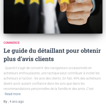
COMMERCE
Le guide du détaillant pour obtenir
plus d’avis clients
Quand il s’agit de convertir des navigateurs occasionnels en
acheteurs enthousiastes, une tactique peut contribuer à inciter les
acheteurs à l’action : les avis des clients. En fait, 49% des acheteurs
disent avoir autant confiance dans les avis que dans les
recommandations personnelles de la famille et des amis. C’est
Read more
By
,
4 ans
ago