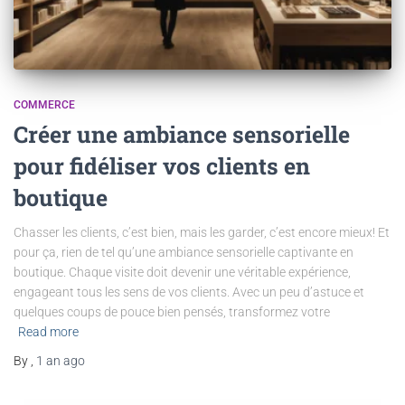
COMMERCE
Créer une ambiance sensorielle
pour fidéliser vos clients en
boutique
Chasser les clients, c’est bien, mais les garder, c’est encore mieux! Et
pour ça, rien de tel qu’une ambiance sensorielle captivante en
boutique. Chaque visite doit devenir une véritable expérience,
engageant tous les sens de vos clients. Avec un peu d’astuce et
quelques coups de pouce bien pensés, transformez votre
Read more
By
,
1 an
ago