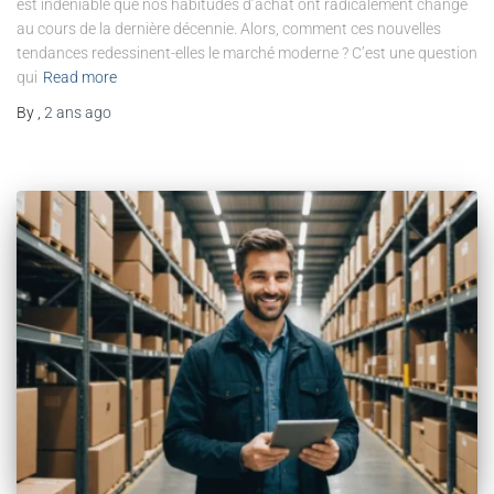
est indéniable que nos habitudes d’achat ont radicalement changé
au cours de la dernière décennie. Alors, comment ces nouvelles
tendances redessinent-elles le marché moderne ? C’est une question
qui
Read more
By
,
2 ans
ago