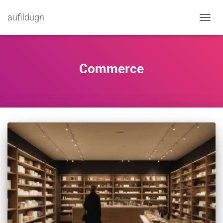
aufildugn
TOGGL
Commerce