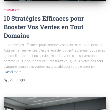
COMMERCE
10 Stratégies Efficaces pour
Booster Vos Ventes en Tout
Domaine
10 Stratégies Efficaces pour Booster Vos Ventes en Tout Domaine
Augmenter ses ventes, c’est le rêve de tout entrepreneur. Vous avez
un excellent produit ou service, mais les ventes ne suivent pas
comme vous le souhaiteriez ? Rassurez-vous, vous n’êtes pas seul.
L’augmentation des ventes est cruciale pour toute entreprise
Read more
By
,
2 ans
ago