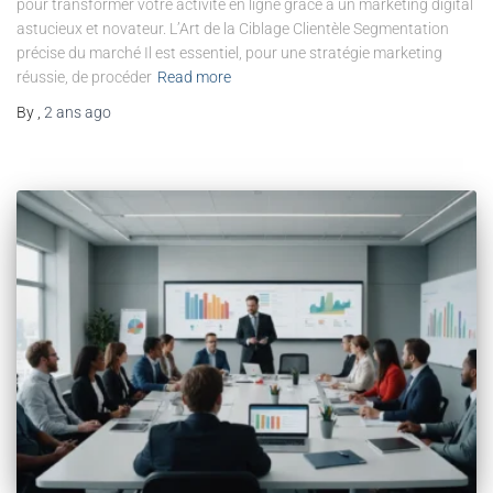
pour transformer votre activité en ligne grâce à un marketing digital
astucieux et novateur. L’Art de la Ciblage Clientèle Segmentation
précise du marché Il est essentiel, pour une stratégie marketing
réussie, de procéder
Read more
By
,
2 ans
ago