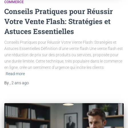
COMMERCE
Conseils Pratiques pour Réussir
Votre Vente Flash: Stratégies et
Astuces Essentielles
Conseils Pratiques pour Réussir Votre Vente Flash: Stratégies et
Astuces Essentielles Définition d’une vente flash Une vente flash est
une réduction de prix sur des produits ou services, proposée pour
une durée limitée. Cette technique, très populaire dans le commerce
en ligne, crée un sentiment d’urgence qui incite les clients
Read more
By
,
2 ans
ago