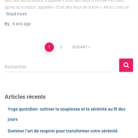
des clés au locataire, s’appelle « Etat des lieux d’entrée » et celui
après la location, appelée « Etat des lieux de sortie ». Ainsi, c’est un
Read more
By
,
4 ans
ago
1
2
SUIVANT
Rechercher…
Articles récents
Yoga quotidien: cultiver la souplesse et la sérénité au fil des
jours
Dominer l’art de respirer pour transformer votre sérénité