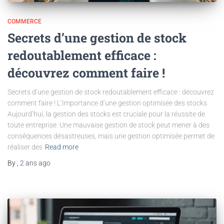
COMMERCE
Secrets d’une gestion de stock
redoutablement efficace :
découvrez comment faire !
Secrets d’une gestion de stock redoutablement efficace : découvrez
comment faire ! L’Importance d’une gestion optimisée des stocks
Aujourd’hui, la gestion des stocks est cruciale pour la réussite de
toute entreprise. Une mauvaise gestion de stock peut mener à des
conséquences désastreuses, mais une gestion optimisée permet de
réaliser des
Read more
By
,
2 ans
ago