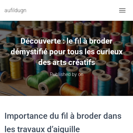
aufildugn
TOGGL
Découverte : le fil à broder
démystifié pour tous les curieux
des arts créatifs
Published by
on
Importance du fil à broder dans
les travaux d’aiguille